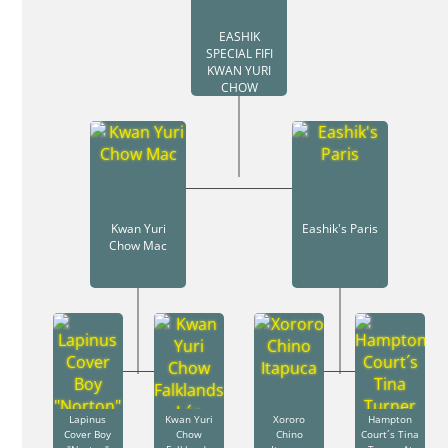
EASHIK
SPECIAL FIFI
KWAN YURI
CHOW
Kwan Yuri
Eashik's Paris
Chow Mac
Lapinus
Kwan Yuri
Xororo
Hampton
Cover Boy
Chow
Chino
Court´s Tina