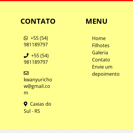
CONTATO
MENU
+55 (54)
Home
981189797
Filhotes
Galeria
+55 (54)
Contato
981189797
Envie um
depoimento
kwanyuricho
w@gmail.co
m
Caxias do
Sul - RS