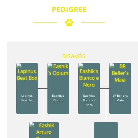
PEDIGREE
BISAVÓS
Lapinus
Eashik´s
Eashik's
BR Beller's
Beat Box
Opium
Bianco e
Maia
Nero