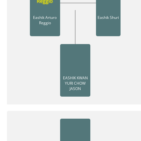
Eashik Arturo
Eashik Shuri
Reggio
EASHIK KWAN
YURI CHOW
JASON