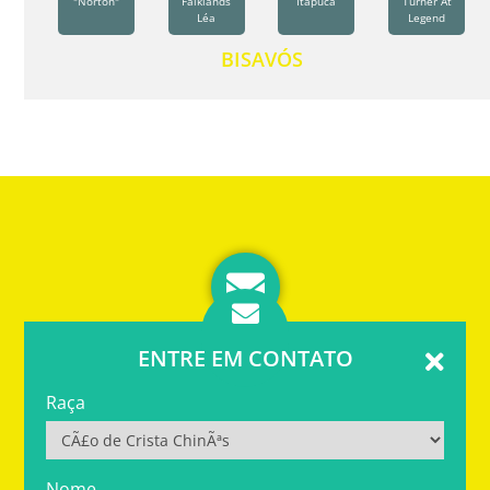
"Norton"
Falklands
Itapuca
Turner At
Léa
Legend
BISAVÓS
ENTRE EM CONTATO
Raça
Nome