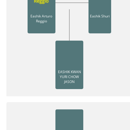
Eashik Arturo
Eashik Shuri
Reggio
EASHIK KWAN
YURI CHOW
JASON