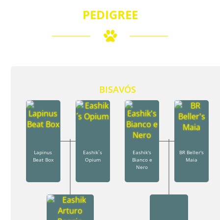
PEDIGREE
BISAVÓS
Lapinus
Eashik´s
Eashik's
BR Beller's
Beat Box
Opium
Bianco e
Maia
Nero