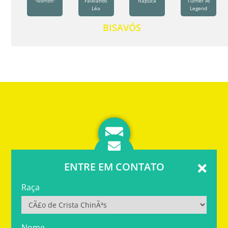
"Norton"
Falklands
Itapuca
Turner At
Léa
Legend
BISAVÓS
ENTRE EM CONTATO
Raça
Nome