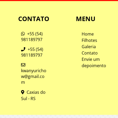
CONTATO
MENU
+55 (54)
Home
981189797
Filhotes
Galeria
+55 (54)
Contato
981189797
Envie um
depoimento
kwanyuricho
w@gmail.co
m
Caxias do
Sul - RS