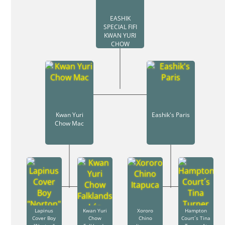
EASHIK
SPECIAL FIFI
KWAN YURI
CHOW
Kwan Yuri
Eashik's Paris
Chow Mac
Lapinus
Kwan Yuri
Xororo
Hampton
Cover Boy
Chow
Chino
Court´s Tina